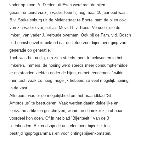
vader op zoon. A. Dieden uit Esch werd met de bijen
geconfronteerd via zijn vader, toen hij nog maar 10 jaar oud was.
B.v. Stekelenburg uit de Molenstraat te Boxtel nam de bijen ook
van z’n vader over, net als Mevr. B. v. Beers-Veroude, die de
imkerij van vader J. Veroude overnam. Ook bij de Fam. v.d. Bosch
uit Lennisheuvel is bekend dat de liefde voor bijen over ging van
generatie op generatie.
Toch was het nodig, om zich steeds meer te bekwamen in het
imkeren. Immers, de honing werd steeds meer consumptiemiddel,
er ontstonden ziektes onder de bijen, en het ‘rendement ‘ wilde
men toch vaak zo hoog mogelijk hebben: zo veel mogelijk honing
in de kast.
Allereerst was er de mogelijkheid om het maandblad “St.-
Ambrosius” te bestuderen. Vaak werden daarin duidelijke en
leerzame artikelen geschreven,
waarmee de imker zijn of haar
voordeel kon doen. Of in het blad “Bijenteelt “ van de 3
bijenbonden. Bekend zijn de artikelen over bijenziekten,
bestrijdingsprogramma’s en voorlichtingsbijeenkomsten.