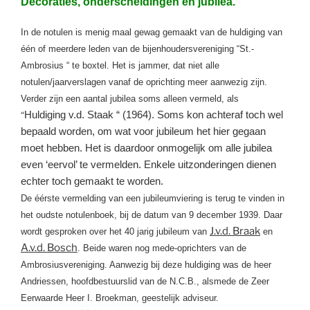
Decoraties, onderscheidingen en jubilea.
In de notulen is menig maal gewag gemaakt van de huldiging van
éé
n of meerdere leden van de bijenhoudersvereniging “St.-
Ambrosius “ te boxtel. Het is jammer, dat niet alle
notulen/jaarverslagen vanaf de oprichting meer aanwezig zijn.
Verder zijn een aantal jubilea soms alleen vermeld, als
Huldiging v.d. Staak “ (1964). Soms kon achteraf toch wel
“
bepaald worden, om wat voor jubileum het hier gegaan
moet hebben. Het is daardoor onmogelijk om alle jubilea
even ‘eervol’ te vermelden. Enkele uitzonderingen dienen
echter toch gemaakt te worden.
De éérste vermelding van een jubileumviering is terug te vinden in
het oudste notulenboek, bij de datum van 9 december 1939. Daar
J.v.d. Braak
wordt gesproken over het 40 jarig jubileum van
en
A.v.d. Bosch
. Beide waren nog mede-oprichters van de
Ambrosiusvereniging. Aanwezig bij deze huldiging was de heer
Andriessen, hoofdbestuurslid van de N.C.B., alsmede de Zeer
Eerwaarde Heer I. Broekman, geestelijk adviseur.