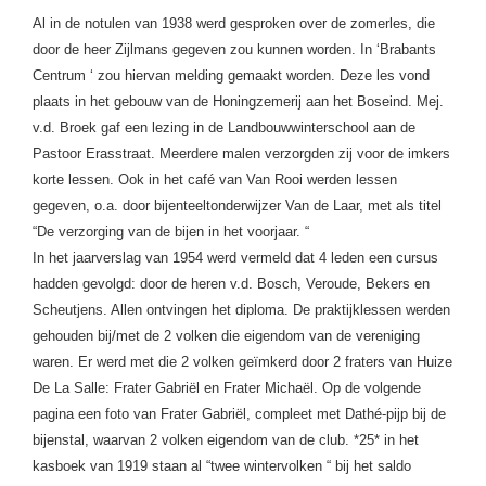
Al in de notulen van 1938 werd gesproken over de zomerles, die
door de heer Zijlmans gegeven zou kunnen worden. In ‘Brabants
Centrum ‘ zou hiervan melding gemaakt worden. Deze les vond
plaats in het gebouw van de Honingzemerij aan het Boseind. Mej.
v.d. Broek gaf een lezing in de Landbouwwinterschool aan de
Pastoor Erasstraat. Meerdere malen verzorgden zij voor de imkers
korte lessen. Ook in het caf
é
van Van Rooi werden lessen
gegeven, o.a. door bijenteeltonderwijzer Van de Laar, met als titel
“De verzorging van de bijen in het voorjaar. “
In het jaarverslag van 1954 werd vermeld dat 4 leden een cursus
hadden gevolgd: door de heren v.d. Bosch, Veroude, Bekers en
Scheutjens. Allen ontvingen het diploma. De praktijklessen werden
gehouden bij/met de 2 volken die eigendom van de vereniging
waren. Er werd met die 2 volken ge
ïmkerd door 2 fraters van Huize
De La Salle: Frater Gabriël en Frater Michaël. Op de volgende
pagina een foto van Frater Gabriël, compleet met Dathé-pijp bij de
bijenstal, waarvan 2 volken eigendom van de club.
*25* in het
kasboek van 1919 staan al “twee wintervolken “ bij het saldo