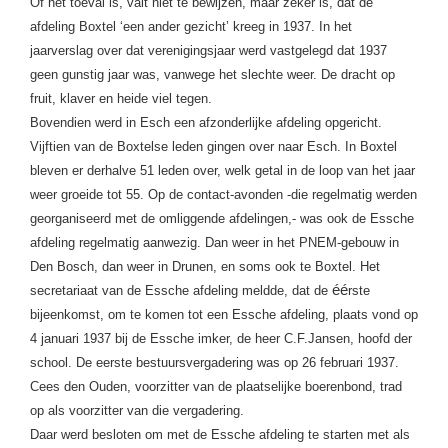
Of het toeval is, valt niet te bewijzen, maar zeker is, dat de
afdeling Boxtel
‘een ander gezicht’ kreeg in 1937. In het
jaarverslag over dat verenigingsjaar werd vastgelegd dat 1937
geen gunstig jaar was, vanwege het slechte weer.
De dracht op
fruit, klaver en heide viel tegen.
Bovendien werd in Esch een afzonderlijke afdeling opgericht.
Vijftien van de Boxtelse leden gingen over naar Esch. In Boxtel
bleven er derhalve 51 leden over, welk getal in de loop van het jaar
weer groeide tot 55.
Op de contact-avonden -die regelmatig werden
georganiseerd met de omliggende afdelingen,- was ook de Essche
afdeling regelmatig aanwezig.
Dan weer in het PNEM-gebouw in
Den Bosch, dan weer in Drunen, en soms ook te Boxtel.
Het
éé
secretariaat van de Essche afdeling meldde, dat de
rste
bijeenkomst, om te komen tot een Essche afdeling, plaats vond op
4 januari 1937 bij de Essche imker, de heer C.F.Jansen, hoofd der
school. De eerste bestuursvergadering was op 26 februari 1937.
Cees den Ouden, voorzitter van de plaatselijke boerenbond, trad
op als voorzitter van die vergadering.
Daar werd besloten om met de Essche afdeling te starten met als