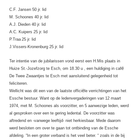
C.F. Jansen 50 jr. lid
M. Schoones
40 jr. lid
A.J. Dieden
40 jr. lid
A.C. Kuipers
25 jr. lid
P.Traa
25 jr. lid
J.Vissers-Kronenburg
25 jr. lid
Ter intentie van de jubilarissen vond eerst een H.Mis plaats in
é
Huize
St.-Jozefzorg te Esch, om 18.30 u , een huldiging in caf
De Twee Zwaantjes te Esch met aansluitend gelegenheid tot
feliciteren.
ë
Wellicht was dit een van de laatste offici
le verrichtingen van het
Essche bestuur. Want op de ledenvergaderingen van 12 maart
1974, met
M. Schoones als voorzitter, en 5 aanwezige leden, werd
al gesproken over een te gering ledental. De voorzitter was
aftredend en -vanwege leeftijd- niet herkiesbaar. Mede daarom
werd besloten om over te gaan tot ontbinding van de Essche
afdeling. “In een groter verband is het veel beter. “ zoals in de bij