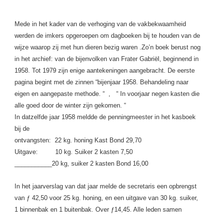
Mede in het kader van de verhoging van de vakbekwaamheid
werden de imkers opgeroepen om dagboeken bij te houden van de
wijze waarop zij met hun dieren bezig waren .Zo’n boek berust nog
in het archief: van de bijenvolken van Frater Gabri
ë
l, beginnend in
1958. Tot 1979 zijn enige aantekeningen aangebracht. De eerste
pagina begint met de zinnen “bijenjaar 1958. Behandeling naar
eigen en aangepaste methode. “ , “
In voorjaar negen kasten die
alle goed door de winter zijn gekomen. “
In datzelfde jaar 1958 meldde de penningmeester in het kasboek
bij de
ontvangsten: 22 kg. honing Kast Bond 29,70
Uitgave: 10 kg. Suiker 2 kasten 7,50
___________20 kg, suiker 2 kasten Bond 16,00
In het jaarverslag van dat jaar melde de secretaris een opbrengst
van
ƒ
42,50 voor 25 kg. honing, en een uitgave van 30 kg. suiker,
1 binnenbak en
1 buitenbak. Over
ƒ
14,45.
Alle leden samen