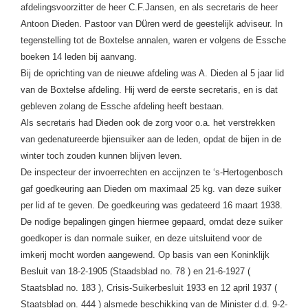
afdelingsvoorzitter de heer C.F.Jansen, en als secretaris de heer
ü
Antoon Dieden. Pastoor van D
ren werd de geestelijk adviseur. In
tegenstelling tot de Boxtelse annalen, waren er volgens de Essche
boeken 14 leden bij aanvang.
Bij de oprichting van de nieuwe afdeling was A. Dieden al 5 jaar lid
van de Boxtelse afdeling. Hij werd de eerste secretaris, en is dat
gebleven zolang de Essche afdeling heeft bestaan.
Als secretaris had Dieden ook de zorg voor o.a. het verstrekken
van gedenatureerde bjiensuiker aan de leden, opdat de bijen in de
winter toch zouden kunnen blijven leven.
De inspecteur der invoerrechten en accijnzen te ‘s-Hertogenbosch
gaf goedkeuring aan Dieden om maximaal 25 kg. van deze suiker
per lid af te geven. De goedkeuring was gedateerd 16 maart 1938.
De nodige bepalingen gingen hiermee gepaard, omdat deze suiker
goedkoper is dan normale suiker, en deze uitsluitend voor de
imkerij mocht worden aangewend. Op basis van een Koninklijk
Besluit van 18-2-1905 (Staadsblad no. 78 ) en 21-6-1927 (
Staatsblad no. 183 ), Crisis-Suikerbesluit 1933 en 12 april 1937 (
Staatsblad on. 444 ) alsmede beschikking van de Minister d.d. 9-2-