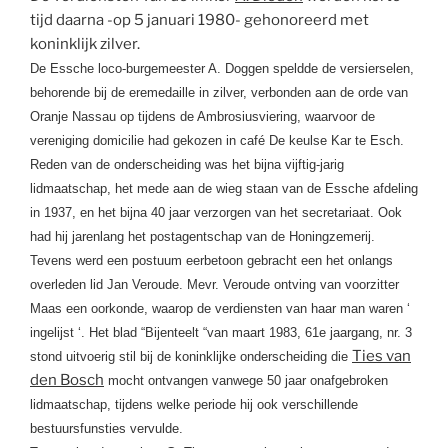
tijd daarna -op 5 januari 1980- gehonoreerd met
koninklijk zilver.
De Essche loco-burgemeester A. Doggen speldde de versierselen,
behorende bij de eremedaille in zilver, verbonden aan de orde van
Oranje Nassau op tijdens de Ambrosiusviering, waarvoor de
vereniging domicilie had gekozen in café De keulse Kar te Esch.
Reden van de onderscheiding was het bijna vijftig-jarig
lidmaatschap, het mede aan de wieg staan van de Essche afdeling
in 1937, en het bijna 40 jaar verzorgen van het secretariaat. Ook
had hij jarenlang het postagentschap van de Honingzemerij.
Tevens werd een postuum eerbetoon gebracht een het onlangs
overleden lid Jan Veroude. Mevr. Veroude ontving van voorzitter
Maas een oorkonde, waarop de verdiensten van haar man waren ‘
ingelijst ‘. Het blad “Bijenteelt “van maart 1983, 61e jaargang, nr. 3
Ties van
stond uitvoerig stil bij de koninklijke onderscheiding die
den Bosch
mocht ontvangen vanwege 50 jaar onafgebroken
lidmaatschap, tijdens welke periode hij ook verschillende
bestuursfunsties vervulde.