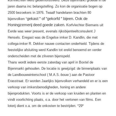
korfvlechten werd gedemonstreerd. Deze bijenmarkt groeide in de
jaren daarna inc belangstelling. Zo kon de organisatie bogen op
2500 bezoekers in 1976. Twaalf handelaren brachten 80
gekast “ of “gekorfd “ bijeen. Ook de
“
bijenvolken
Honingzemerij deed goede zaken.
Korfvlechter Biemans uit
Eerde was weer present, evenals rijksbijenteeltconsulent J
Hensels. Eregast was de Engelse imker D. Kandlin, die met
collega-imker R. Dekker nauwe contacten onderhield. Tijdens de
feestelijke afsluiting werd Kandlin tot erelid benoemd en verder
onderscheiden met de zilveren bijenspeld.
Thans wordt iedere eerste zaterdag van april in Boxtel de
Bijenmarkt gehouden. De locatie is gewijzigd: de binnenplaats van
de Landbouwwinterschool ( M.A.S.-bouw ) aan de Pastoor
Erasstraat. Er worden Jaarlijks bijenvolken verhandeld en er is een
verkoop van imkersbenodigheden, honing en andere
bijenprodukten. Voorts is er de verkoop van kruiden en planten en
vindt voorlichting plaats, o.a. door het vertonen van films. Een
loterij dient o.a. om de onkosten te bestrijden. *29*