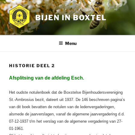
Ga
naar
BIJEN IN BOXTEL
de
inhoud
Menu
HISTORIE DEEL 2
Afsplitsing van de afdeling Esch.
Het oudste notulenboek dat de Boxstelse Bijenhoudersvereniging
St.-Ambrosius bezit, dateert uit 1937. De 146 beschreven pagina’s
van dit boek bevatten de notulen van de ledenvergaderingen,
alsmede de jaarverslagen, vanaf de algemene jaarvergadering d.d.
07-12-1937 t/m het verslag van de algemene vergadering van 27-
01-1961.