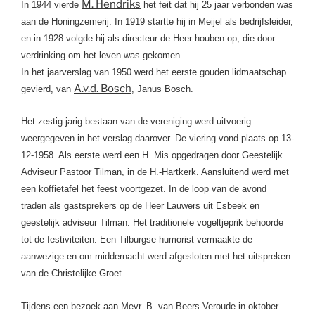
M. Hendriks
In 1944 vierde
het feit dat hij 25 jaar verbonden was
aan de Honingzemerij. In 1919 startte hij in Meijel als bedrijfsleider,
en in 1928 volgde hij als directeur de Heer houben op, die door
verdrinking om het leven was gekomen.
In het jaarverslag van 1950 werd het eerste gouden lidmaatschap
A.v.d. Bosch
gevierd, van
, Janus Bosch.
Het zestig-jarig bestaan van de vereniging werd uitvoerig
weergegeven in het verslag daarover. De viering vond plaats op 13-
12-1958. Als eerste werd een H. Mis opgedragen door Geestelijk
Adviseur Pastoor Tilman, in de
H.-Hartkerk. Aansluitend werd met
een koffietafel het feest voortgezet. In de loop van de avond
traden als gastsprekers op de Heer Lauwers uit Esbeek en
geestelijk adviseur Tilman. Het traditionele vogeltjeprik behoorde
tot de festiviteiten. Een Tilburgse humorist vermaakte de
aanwezige en om middernacht werd afgesloten met het uitspreken
van de Christelijke Groet.
Tijdens een bezoek aan Mevr. B. van Beers-Veroude in oktober